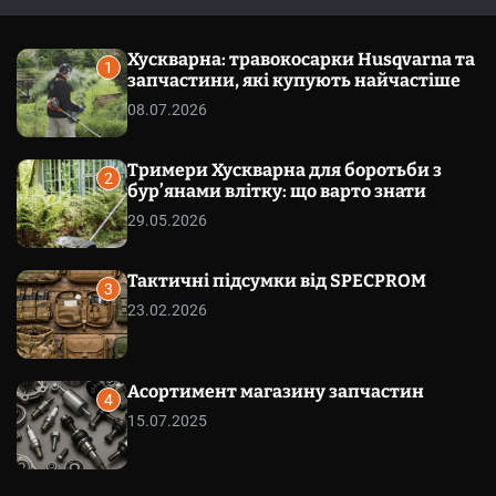
т
м
к
а
и
с
к
Хускварна: травокосарки Husqvarna та
у
а
1
запчастини, які купують найчастіше
в
ч
а
к
08.07.2026
т
о
и
л
ь
Тримери Хускварна для боротьби з
о
2
бур’янами влітку: що варто знати
р
о
29.05.2026
в
о
г
Тактичні підсумки від SPECPROM
о
3
р
23.02.2026
е
ж
и
м
Асортимент магазину запчастин
у
4
15.07.2025