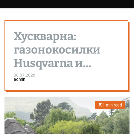
Хускварна:
газонокосилки
Husqvarna и
запчасти,
08.07.2026
admin
которые
покупают чаще
1 min read
E
s
всего
t
i
m
a
t