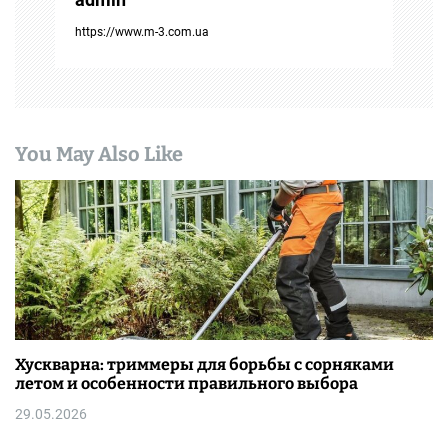
и
https://www.m-3.com.ua
с
я
м
You May Also Like
Хускварна: триммеры для борьбы с сорняками
летом и особенности правильного выбора
29.05.2026