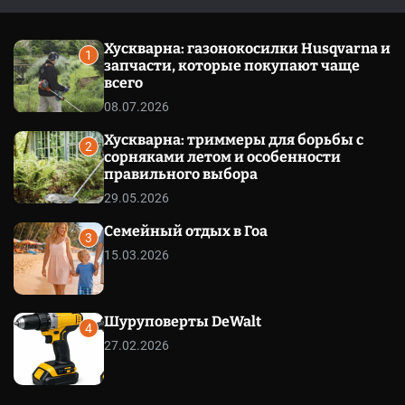
l
c
c
e
h
h
c
Хускварна: газонокосилки Husqvarna и
o
1
запчасти, которые покупают чаще
l
o
всего
r
08.07.2026
m
o
Хускварна: триммеры для борьбы с
d
2
сорняками летом и особенности
e
правильного выбора
29.05.2026
Семейный отдых в Гоа
3
15.03.2026
Шуруповерты DeWalt
4
27.02.2026